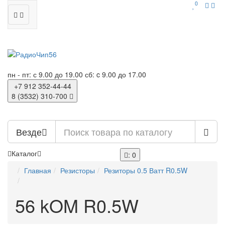
0
пн - пт: с 9.00 до 19.00
сб: c 9.00 до 17.00
+7 912
352-44-44
8 (3532)
310-700
Везде
Каталог
: 0
Главная
Резисторы
Резиторы 0.5 Ватт R0.5W
56 kOM R0.5W