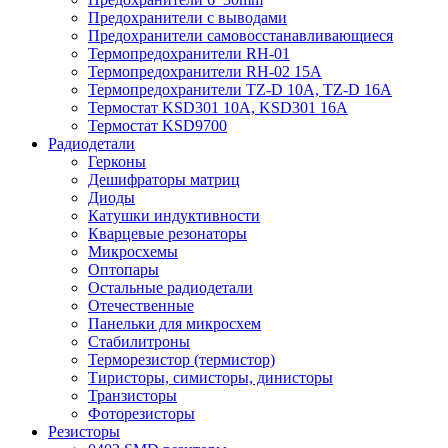
Предохранители с выводами
Предохранители самовосстанавливающиеся
Термопредохранители RH-01
Термопредохранители RH-02 15A
Термопредохранители TZ-D 10A, TZ-D 16A
Термостат KSD301 10A, KSD301 16A
Термостат KSD9700
Радиодетали
Герконы
Дешифраторы матриц
Диоды
Катушки индуктивности
Кварцевые резонаторы
Микросхемы
Оптопары
Остальные радиодетали
Отечественные
Панельки для микросхем
Стабилитроны
Терморезистор (термистор)
Тиристоры, симисторы, динисторы
Транзисторы
Фоторезисторы
Резисторы