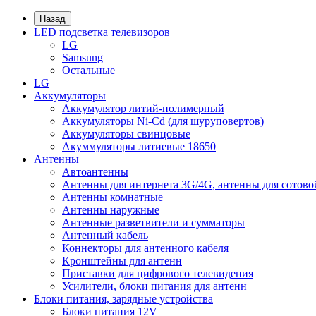
Назад
LED подсветка телевизоров
LG
Samsung
Остальные
LG
Аккумуляторы
Аккумулятор литий-полимерный
Аккумуляторы Ni-Cd (для шуруповертов)
Аккумуляторы свинцовые
Акуммуляторы литиевые 18650
Антенны
Автоантенны
Антенны для интернета 3G/4G, антенны для сотово
Антенны комнатные
Антенны наружные
Антенные разветвители и сумматоры
Антенный кабель
Коннекторы для антенного кабеля
Кронштейны для антенн
Приставки для цифрового телевидения
Усилители, блоки питания для антенн
Блоки питания, зарядные устройства
Блоки питания 12V