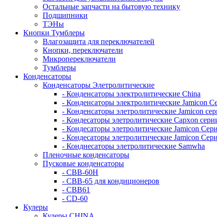
Остальные запчасти на бытовую технику
Подшипники
ТЭНы
Кнопки Тумблеры
Влагозащита для переключателей
Кнопки, переключатели
Микропереключатели
Тумблеры
Конденсаторы
Конденсаторы Элетролитические
- Конденсаторы электролитические China
- Конденсаторы электролитические Jamicon С
- Конденсаторы элетролитические Jamicon се
- Кондесаторы элетролитические Capxon сери
- Кондесаторы элетролитические Jamicon Се
- Кондесаторы элетролитические Jamicon Сер
- Конднесаторы элетролитические Samwha
Пленочные конденсаторы
Пусковые конденсаторы
- CBB-60H
- CBB-65 для кондиционеров
- CBB61
- CD-60
Кулеры
Кулеры CHINA