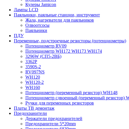
Кулеры Jamicon
Лампы LCD
Паяльники, паяльные станции, инструмент
Жала, нагреватели для паяльников
Олвоотсосы
Паяльники
ПДУ
Переменные, подстроечные резисторы (потенциометры)
Потенциометр RV09
Потенциометр WH172 WH173 WH174
3296W (СП5-2ВБ)
3362P
3590S-2
RV097NS
WH120
WH120-2
WH160
Потенциометр (переменный резистор) WH148
Потенциометр сдвоенный (переменный резистор) 
Ручки для переменных резисторов
Платы ТВ демонтаж
Предохранители
Держатели предохранителей
Предохранители 5*20mm
Предохранители 6*30mm