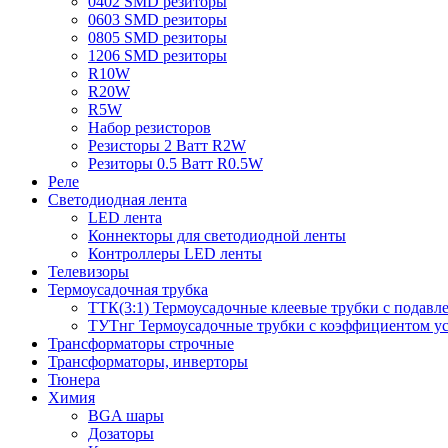
0402 SMD резиторы
0603 SMD резиторы
0805 SMD резиторы
1206 SMD резиторы
R10W
R20W
R5W
Набор резисторов
Резисторы 2 Ватт R2W
Резиторы 0.5 Ватт R0.5W
Реле
Светодиодная лента
LED лента
Коннекторы для светодиодной ленты
Контроллеры LED ленты
Телевизоры
Термоусадочная трубка
ТТК(3:1) Термоусадочные клеевые трубки с подавл
ТУТнг Термоусадочные трубки с коэффициентом ус
Трансформаторы строчные
Трансформаторы, инверторы
Тюнера
Химия
BGA шары
Дозаторы