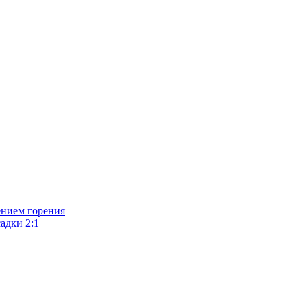
ением горения
адки 2:1