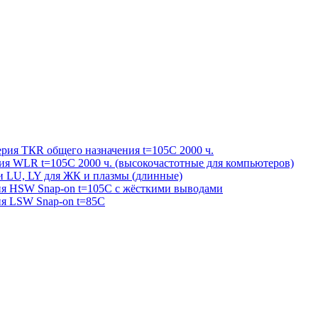
ерия ТКR общего назначения t=105С 2000 ч.
рия WLR t=105С 2000 ч. (высокочастотные для компьютеров)
и LU, LY для ЖК и плазмы (длинные)
рия HSW Snap-on t=105С с жёсткими выводами
ия LSW Snap-on t=85С