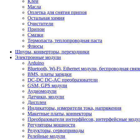
Клеи
Масла
Оплетка для снятия припоя
Остальная химия
Очистители
Припои
Смазки
Термопаста, теплопроводная паста
Флюсы
Шнуры, конверторы, переходники
Электронные модули
Arduino
Bluetooth, Wi-Fi, Ethernet модули, беспроводная связ
BMS, платы зарядки
DC-DC DC-AC преобразователи
GSM, GPS модули
Аудиомодули
Датчики, модули
Дисплеи
Индикаторы, измерители тока, напряжения
Макетные платы, коннекторы
Преобразователи интерфйесов, интерфейсные моду
Регуляторы мощности
Редукторы, сервоприводы
Релейные модули