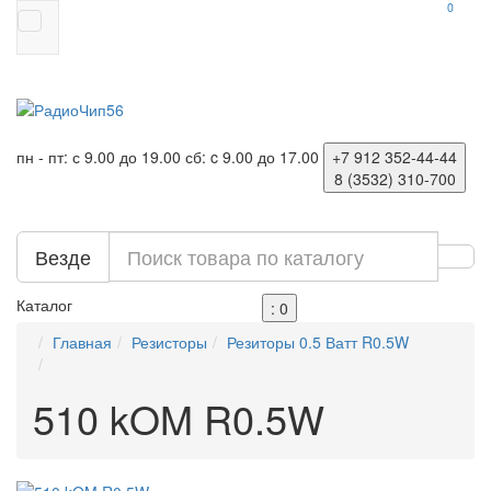
0
пн - пт: с 9.00 до 19.00
сб: c 9.00 до 17.00
+7 912
352-44-44
8 (3532)
310-700
Везде
Каталог
: 0
Главная
Резисторы
Резиторы 0.5 Ватт R0.5W
510 kOM R0.5W