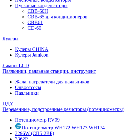
Пусковые конденсаторы
CBB-60H
CBB-65 для кондиционеров
CBB61
CD-60
Кулеры
Кулеры CHINA
Кулеры Jamicon
Лампы LCD
Паяльники, паяльные станции, инструмент
Жала, нагреватели для паяльников
Олвоотсосы
Паяльники
ПДУ
Переменные, подстроечные резисторы (потенциометры)
Потенциометр RV09
Потенциометр WH172 WH173 WH174
3296W (СП5-2ВБ)
3362P