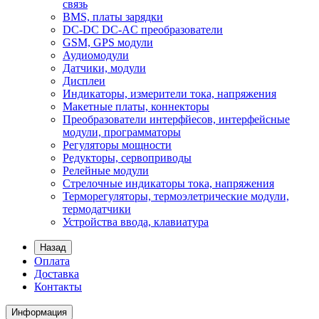
связь
BMS, платы зарядки
DC-DC DC-AC преобразователи
GSM, GPS модули
Аудиомодули
Датчики, модули
Дисплеи
Индикаторы, измерители тока, напряжения
Макетные платы, коннекторы
Преобразователи интерфйесов, интерфейсные
модули, программаторы
Регуляторы мощности
Редукторы, сервоприводы
Релейные модули
Стрелочные индикаторы тока, напряжения
Терморегуляторы, термоэлетрические модули,
термодатчики
Устройства ввода, клавиатура
Назад
Оплата
Доставка
Контакты
Информация