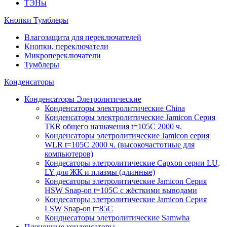
ТЭНы
Кнопки Тумблеры
Влагозащита для переключателей
Кнопки, переключатели
Микропереключатели
Тумблеры
Конденсаторы
Конденсаторы Элетролитические
Конденсаторы электролитические China
Конденсаторы электролитические Jamicon Серия
ТКR общего назначения t=105С 2000 ч.
Конденсаторы элетролитические Jamicon серия
WLR t=105С 2000 ч. (высокочастотные для
компьютеров)
Кондесаторы элетролитические Capxon серии LU,
LY для ЖК и плазмы (длинные)
Кондесаторы элетролитические Jamicon Серия
HSW Snap-on t=105С с жёсткими выводами
Кондесаторы элетролитические Jamicon Серия
LSW Snap-on t=85С
Конднесаторы элетролитические Samwha
Пленочные конденсаторы