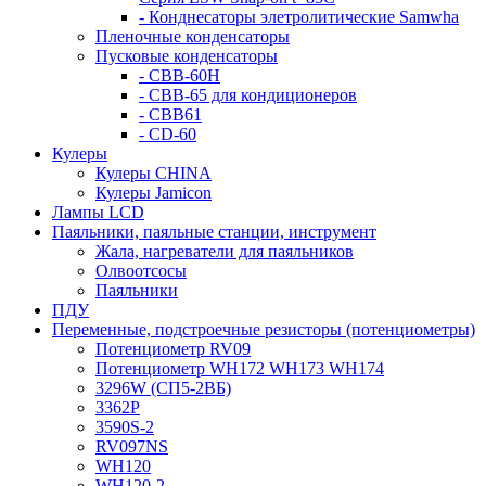
- Конднесаторы элетролитические Samwha
Пленочные конденсаторы
Пусковые конденсаторы
- CBB-60H
- CBB-65 для кондиционеров
- CBB61
- CD-60
Кулеры
Кулеры CHINA
Кулеры Jamicon
Лампы LCD
Паяльники, паяльные станции, инструмент
Жала, нагреватели для паяльников
Олвоотсосы
Паяльники
ПДУ
Переменные, подстроечные резисторы (потенциометры)
Потенциометр RV09
Потенциометр WH172 WH173 WH174
3296W (СП5-2ВБ)
3362P
3590S-2
RV097NS
WH120
WH120-2