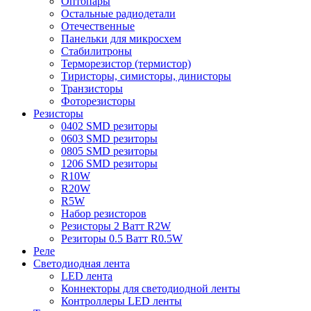
Оптопары
Остальные радиодетали
Отечественные
Панельки для микросхем
Стабилитроны
Терморезистор (термистор)
Тиристоры, симисторы, динисторы
Транзисторы
Фоторезисторы
Резисторы
0402 SMD резиторы
0603 SMD резиторы
0805 SMD резиторы
1206 SMD резиторы
R10W
R20W
R5W
Набор резисторов
Резисторы 2 Ватт R2W
Резиторы 0.5 Ватт R0.5W
Реле
Светодиодная лента
LED лента
Коннекторы для светодиодной ленты
Контроллеры LED ленты