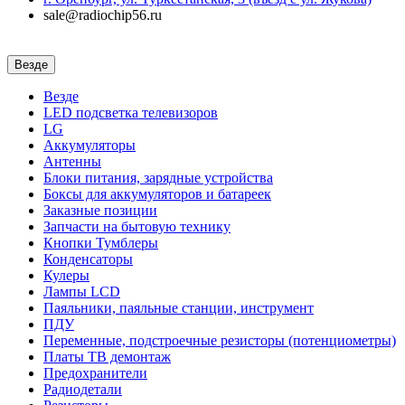
sale@radiochip56.ru
Везде
Везде
LED подсветка телевизоров
LG
Аккумуляторы
Антенны
Блоки питания, зарядные устройства
Боксы для аккумуляторов и батареек
Заказные позиции
Запчасти на бытовую технику
Кнопки Тумблеры
Конденсаторы
Кулеры
Лампы LCD
Паяльники, паяльные станции, инструмент
ПДУ
Переменные, подстроечные резисторы (потенциометры)
Платы ТВ демонтаж
Предохранители
Радиодетали