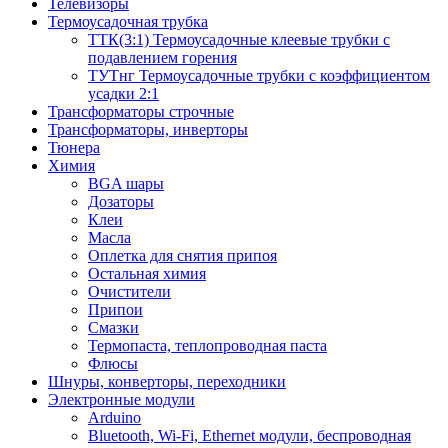
Телевизоры
Термоусадочная трубка
ТТК(3:1) Термоусадочные клеевые трубки с
подавлением горения
ТУТнг Термоусадочные трубки с коэффициентом
усадки 2:1
Трансформаторы строчные
Трансформаторы, инверторы
Тюнера
Химия
BGA шары
Дозаторы
Клеи
Масла
Оплетка для снятия припоя
Остальная химия
Очистители
Припои
Смазки
Термопаста, теплопроводная паста
Флюсы
Шнуры, конверторы, переходники
Электронные модули
Arduino
Bluetooth, Wi-Fi, Ethernet модули, беспроводная