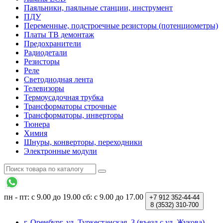
Паяльники, паяльные станции, инструмент
ПДУ
Переменные, подстроечные резисторы (потенциометры)
Платы ТВ демонтаж
Предохранители
Радиодетали
Резисторы
Реле
Светодиодная лента
Телевизоры
Термоусадочная трубка
Трансформаторы строчные
Трансформаторы, инверторы
Тюнера
Химия
Шнуры, конверторы, переходники
Электронные модули
пн - пт: с 9.00 до 19.00
сб: c 9.00 до 17.00
+7 912
352-44-44
8 (3532)
310-700
г. Оренбург, ул. Туркестанская, 3 (въезд с ул. Жукова)