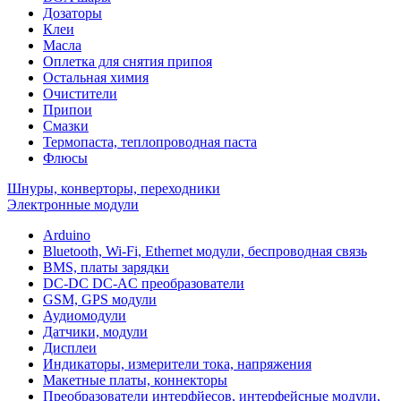
Дозаторы
Клеи
Масла
Оплетка для снятия припоя
Остальная химия
Очистители
Припои
Смазки
Термопаста, теплопроводная паста
Флюсы
Шнуры, конверторы, переходники
Электронные модули
Arduino
Bluetooth, Wi-Fi, Ethernet модули, беспроводная связь
BMS, платы зарядки
DC-DC DC-AC преобразователи
GSM, GPS модули
Аудиомодули
Датчики, модули
Дисплеи
Индикаторы, измерители тока, напряжения
Макетные платы, коннекторы
Преобразователи интерфйесов, интерфейсные модули,