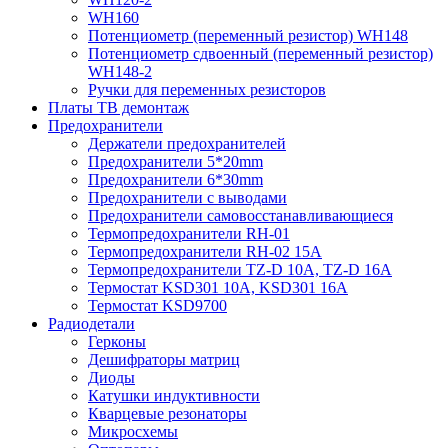
WH160
Потенциометр (переменный резистор) WH148
Потенциометр сдвоенный (переменный резистор)
WH148-2
Ручки для переменных резисторов
Платы ТВ демонтаж
Предохранители
Держатели предохранителей
Предохранители 5*20mm
Предохранители 6*30mm
Предохранители с выводами
Предохранители самовосстанавливающиеся
Термопредохранители RH-01
Термопредохранители RH-02 15A
Термопредохранители TZ-D 10A, TZ-D 16A
Термостат KSD301 10A, KSD301 16A
Термостат KSD9700
Радиодетали
Герконы
Дешифраторы матриц
Диоды
Катушки индуктивности
Кварцевые резонаторы
Микросхемы