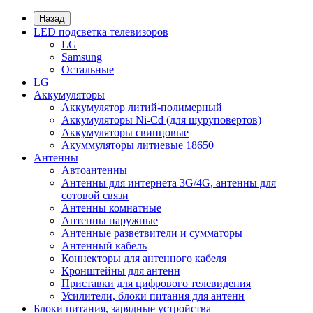
Назад
LED подсветка телевизоров
LG
Samsung
Остальные
LG
Аккумуляторы
Аккумулятор литий-полимерный
Аккумуляторы Ni-Cd (для шуруповертов)
Аккумуляторы свинцовые
Акуммуляторы литиевые 18650
Антенны
Автоантенны
Антенны для интернета 3G/4G, антенны для
сотовой связи
Антенны комнатные
Антенны наружные
Антенные разветвители и сумматоры
Антенный кабель
Коннекторы для антенного кабеля
Кронштейны для антенн
Приставки для цифрового телевидения
Усилители, блоки питания для антенн
Блоки питания, зарядные устройства