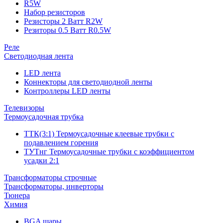
R5W
Набор резисторов
Резисторы 2 Ватт R2W
Резиторы 0.5 Ватт R0.5W
Реле
Светодиодная лента
LED лента
Коннекторы для светодиодной ленты
Контроллеры LED ленты
Телевизоры
Термоусадочная трубка
ТТК(3:1) Термоусадочные клеевые трубки с
подавлением горения
ТУТнг Термоусадочные трубки с коэффициентом
усадки 2:1
Трансформаторы строчные
Трансформаторы, инверторы
Тюнера
Химия
BGA шары