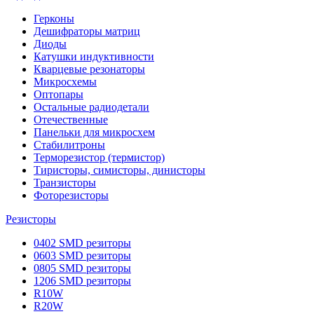
Герконы
Дешифраторы матриц
Диоды
Катушки индуктивности
Кварцевые резонаторы
Микросхемы
Оптопары
Остальные радиодетали
Отечественные
Панельки для микросхем
Стабилитроны
Терморезистор (термистор)
Тиристоры, симисторы, динисторы
Транзисторы
Фоторезисторы
Резисторы
0402 SMD резиторы
0603 SMD резиторы
0805 SMD резиторы
1206 SMD резиторы
R10W
R20W