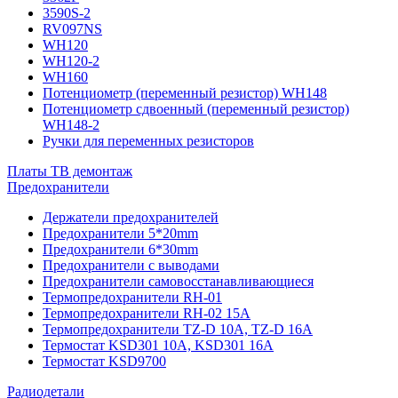
3590S-2
RV097NS
WH120
WH120-2
WH160
Потенциометр (переменный резистор) WH148
Потенциометр сдвоенный (переменный резистор)
WH148-2
Ручки для переменных резисторов
Платы ТВ демонтаж
Предохранители
Держатели предохранителей
Предохранители 5*20mm
Предохранители 6*30mm
Предохранители с выводами
Предохранители самовосстанавливающиеся
Термопредохранители RH-01
Термопредохранители RH-02 15A
Термопредохранители TZ-D 10A, TZ-D 16A
Термостат KSD301 10A, KSD301 16A
Термостат KSD9700
Радиодетали