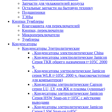
Запчасти для увлажнителей воздуха
Остальные запчасти на бытовую технику
Подшипники
ТЭНы
Кнопки Тумблеры
Влагозащита для переключателей
Кнопки, переключатели
Микропереключатели
Тумблеры
Конденсаторы
Конденсаторы Элетролитические
- Конденсаторы электролитические China
- Конденсаторы электролитические Jamicon
Серия ТКR общего назначения t=105С 2000
ч.
- Конденсаторы элетролитические Jamicon
серия WLR t=105С 2000 ч. (высокочастотные
для компьютеров)
- Кондесаторы элетролитические Capxon
серии LU, LY для ЖК и плазмы (длинные)
- Кондесаторы элетролитические Jamicon
Серия HSW Snap-on t=105С с жёсткими
выводами
- Кондесаторы элетролитические Jamicon
Серия LSW Snap-on t=85С