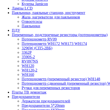
Кулеры Jamicon
Лампы LCD
Паяльники, паяльные станции, инструмент
Жала, нагреватели для паяльников
Олвоотсосы
Паяльники
ПДУ
Переменные, подстроечные резисторы (потенциометры)
Потенциометр RV09
Потенциометр WH172 WH173 WH174
3296W (СП5-2ВБ)
3362P
3590S-2
RV097NS
WH120
WH120-2
WH160
Потенциометр (переменный резистор) WH148
Потенциометр сдвоенный (переменный резистор) 
Ручки для переменных резисторов
Платы ТВ демонтаж
Предохранители
Держатели предохранителей
Предохранители 5*20mm
Предохранители 6*30mm