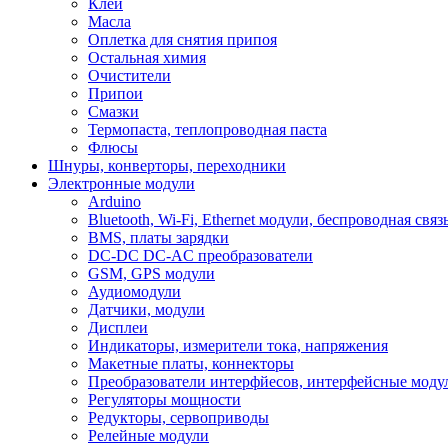
Клеи
Масла
Оплетка для снятия припоя
Остальная химия
Очистители
Припои
Смазки
Термопаста, теплопроводная паста
Флюсы
Шнуры, конверторы, переходники
Электронные модули
Arduino
Bluetooth, Wi-Fi, Ethernet модули, беспроводная связ
BMS, платы зарядки
DC-DC DC-AC преобразователи
GSM, GPS модули
Аудиомодули
Датчики, модули
Дисплеи
Индикаторы, измерители тока, напряжения
Макетные платы, коннекторы
Преобразователи интерфйесов, интерфейсные моду
Регуляторы мощности
Редукторы, сервоприводы
Релейные модули