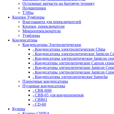
Остальные запчасти на бытовую технику
Подшипники
ТЭНы
Кнопки Тумблеры
Влагозащита для переключателей
Кнопки, переключатели
Микропереключатели
Тумблеры
Конденсаторы
Конденсаторы Элетролитические
- Конденсаторы электролитические China
- Конденсаторы электролитические Jamicon С
- Конденсаторы элетролитические Jamicon се
- Кондесаторы элетролитические Capxon сери
- Кондесаторы элетролитические Jamicon Се
- Кондесаторы элетролитические Jamicon Сер
- Конднесаторы элетролитические Samwha
Пленочные конденсаторы
Пусковые конденсаторы
- CBB-60H
- CBB-65 для кондиционеров
- CBB61
- CD-60
Кулеры
Кулеры CHINA