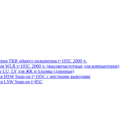
ерия ТКR общего назначения t=105С 2000 ч.
рия WLR t=105С 2000 ч. (высокочастотные для компьютеров)
и LU, LY для ЖК и плазмы (длинные)
рия HSW Snap-on t=105С с жёсткими выводами
ия LSW Snap-on t=85С