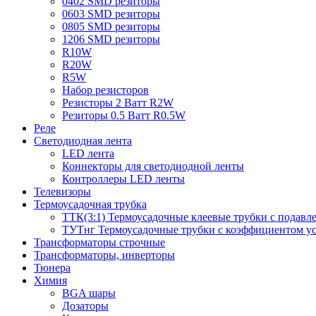
0402 SMD резиторы
0603 SMD резиторы
0805 SMD резиторы
1206 SMD резиторы
R10W
R20W
R5W
Набор резисторов
Резисторы 2 Ватт R2W
Резиторы 0.5 Ватт R0.5W
Реле
Светодиодная лента
LED лента
Коннекторы для светодиодной ленты
Контроллеры LED ленты
Телевизоры
Термоусадочная трубка
ТТК(3:1) Термоусадочные клеевые трубки с подавл
ТУТнг Термоусадочные трубки с коэффициентом ус
Трансформаторы строчные
Трансформаторы, инверторы
Тюнера
Химия
BGA шары
Дозаторы