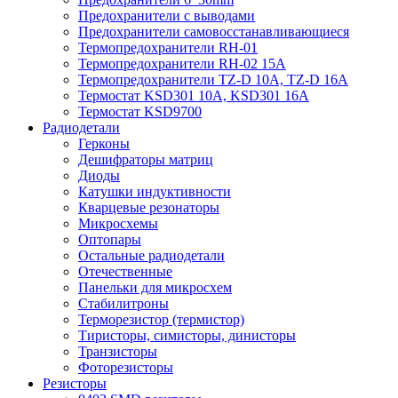
Предохранители с выводами
Предохранители самовосстанавливающиеся
Термопредохранители RH-01
Термопредохранители RH-02 15A
Термопредохранители TZ-D 10A, TZ-D 16A
Термостат KSD301 10A, KSD301 16A
Термостат KSD9700
Радиодетали
Герконы
Дешифраторы матриц
Диоды
Катушки индуктивности
Кварцевые резонаторы
Микросхемы
Оптопары
Остальные радиодетали
Отечественные
Панельки для микросхем
Стабилитроны
Терморезистор (термистор)
Тиристоры, симисторы, динисторы
Транзисторы
Фоторезисторы
Резисторы