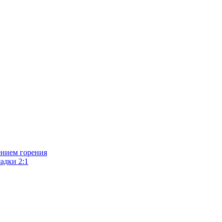
ением горения
адки 2:1