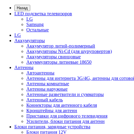
Назад
LED подсветка телевизоров
LG
Samsung
Остальные
LG
Аккумуляторы
Аккумулятор литий-полимерный
Аккумуляторы Ni-Cd (для шуруповертов)
Аккумуляторы свинцовые
Акуммуляторы литиевые 18650
Антенны
Автоантенны
Антенны для интернета 3G/4G, антенны для сотово
Антенны комнатные
Антенны наружные
Антенные разветвители и сумматоры
Антенный кабель
Коннекторы для антенного кабеля
Кронштейны для антенн
Приставки для цифрового телевидения
Усилители, блоки питания для антенн
Блоки питания, зарядные устройства
Блоки питания 12V