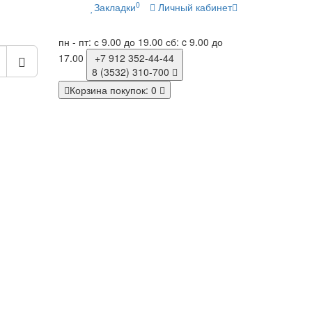
0
Закладки
Личный кабинет
пн - пт: с 9.00 до 19.00
сб: c 9.00 до
17.00
+7 912
352-44-44
8 (3532)
310-700
Корзина
покупок
: 0