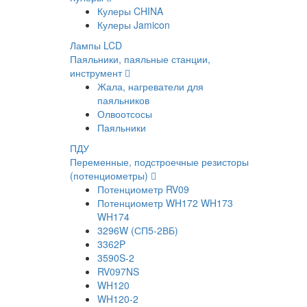
Кулеры CHINA
Кулеры Jamicon
Лампы LCD
Паяльники, паяльные станции,
инструмент
Жала, нагреватели для
паяльников
Олвоотсосы
Паяльники
ПДУ
Переменные, подстроечные резисторы
(потенциометры)
Потенциометр RV09
Потенциометр WH172 WH173
WH174
3296W (СП5-2ВБ)
3362P
3590S-2
RV097NS
WH120
WH120-2