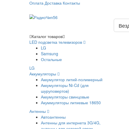
Оплата
Доставка
Контакты
Вез
Каталог
товаров
LED подсветка телевизоров
LG
Samsung
Остальные
LG
Аккумуляторы
Аккумулятор литий-полимерный
Аккумуляторы Ni-Cd (для
шуруповертов)
Аккумуляторы свинцовые
Акуммуляторы литиевые 18650
Антенны
Автоантенны
Антенны для интернета 3G/4G,
антенны для сотовой связи