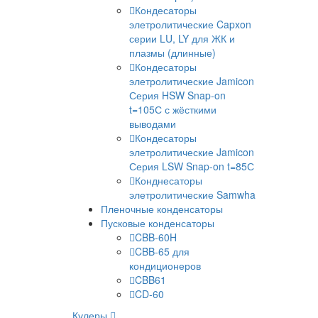
Кондесаторы
элетролитические Capxon
серии LU, LY для ЖК и
плазмы (длинные)
Кондесаторы
элетролитические Jamicon
Серия HSW Snap-on
t=105С с жёсткими
выводами
Кондесаторы
элетролитические Jamicon
Серия LSW Snap-on t=85С
Конднесаторы
элетролитические Samwha
Пленочные конденсаторы
Пусковые конденсаторы
CBB-60H
CBB-65 для
кондиционеров
CBB61
CD-60
Кулеры