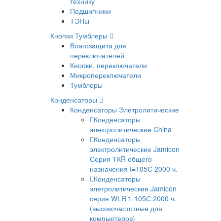
технику
Подшипники
ТЭНы
Кнопки Тумблеры
Влагозащита для
переключателей
Кнопки, переключатели
Микропереключатели
Тумблеры
Конденсаторы
Конденсаторы Элетролитические
Конденсаторы
электролитические China
Конденсаторы
электролитические Jamicon
Серия ТКR общего
назначения t=105С 2000 ч.
Конденсаторы
элетролитические Jamicon
серия WLR t=105С 2000 ч.
(высокочастотные для
компьютеров)