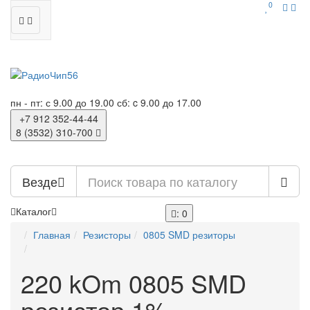
0
пн - пт: с 9.00 до 19.00
сб: c 9.00 до 17.00
+7 912
352-44-44
8 (3532)
310-700
Везде
Каталог
: 0
Главная
Резисторы
0805 SMD резиторы
220 kOm 0805 SMD
резистор 1%