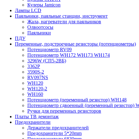
Кулеры Jamicon
Лампы LCD
Паяльники, паяльные станции, инструмент
Жала, нагреватели для паяльников
Олвоотсосы
Паяльники
ПДУ
Переменные, подстроечные резисторы (потенциометры)
Потенциометр RV09
Потенциометр WH172 WH173 WH174
3296W (СП5-2ВБ)
3362P
3590S-2
RV097NS
WH120
WH120-2
WH160
Потенциометр (переменный резистор) WH148
Потенциометр сдвоенный (переменный резистор) 
Ручки для переменных резисторов
Платы ТВ демонтаж
Предохранители
Держатели предохранителей
Предохранители 5*20mm
Предохранители 6*30mm