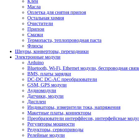
Клеи
Масла
Оплетка для снятия припоя
Остальная химия
Очистители
Припои
Смазки
Термопаста, теплопроводная паста
Флюсы
Шнуры, конверторы, переходники
Электронные модули
Arduino
Bluetooth, Wi-Fi, Ethernet модули, беспроводная связ
BMS, платы зарядки
DC-DC DC-AC преобразователи
GSM, GPS модули
Аудиомодули
Датчики, модули
Дисплеи
Индикаторы, измерители тока, напряжения
Макетные платы, коннекторы
Преобразователи интерфйесов, интерфейсные моду
Регуляторы мощности
Редукторы, сервоприводы
Релейные модули