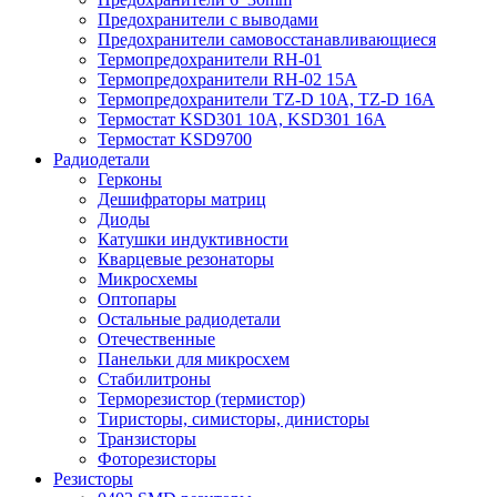
Предохранители с выводами
Предохранители самовосстанавливающиеся
Термопредохранители RH-01
Термопредохранители RH-02 15A
Термопредохранители TZ-D 10A, TZ-D 16A
Термостат KSD301 10A, KSD301 16A
Термостат KSD9700
Радиодетали
Герконы
Дешифраторы матриц
Диоды
Катушки индуктивности
Кварцевые резонаторы
Микросхемы
Оптопары
Остальные радиодетали
Отечественные
Панельки для микросхем
Стабилитроны
Терморезистор (термистор)
Тиристоры, симисторы, динисторы
Транзисторы
Фоторезисторы
Резисторы