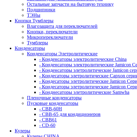
Остальные запчасти на бытовую технику
Подшипники
ТЭНы
Кнопки Тумблеры
Влагозащита для переключателей
Кнопки, переключатели
Микропереключатели
Тумблеры
Конденсаторы
Конденсаторы Элетролитические
- Конденсаторы электролитические China
- Конденсаторы электролитические Jamicon С
- Конденсаторы элетролитические Jamicon се
- Кондесаторы элетролитические Capxon сери
- Кондесаторы элетролитические Jamicon Се
- Кондесаторы элетролитические Jamicon Сер
- Конднесаторы элетролитические Samwha
Пленочные конденсаторы
Пусковые конденсаторы
- CBB-60H
- CBB-65 для кондиционеров
- CBB61
- CD-60
Кулеры
Кулеры CHINA