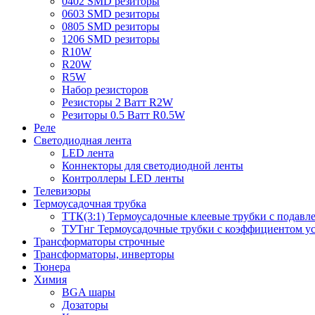
0402 SMD резиторы
0603 SMD резиторы
0805 SMD резиторы
1206 SMD резиторы
R10W
R20W
R5W
Набор резисторов
Резисторы 2 Ватт R2W
Резиторы 0.5 Ватт R0.5W
Реле
Светодиодная лента
LED лента
Коннекторы для светодиодной ленты
Контроллеры LED ленты
Телевизоры
Термоусадочная трубка
ТТК(3:1) Термоусадочные клеевые трубки с подавл
ТУТнг Термоусадочные трубки с коэффициентом ус
Трансформаторы строчные
Трансформаторы, инверторы
Тюнера
Химия
BGA шары
Дозаторы