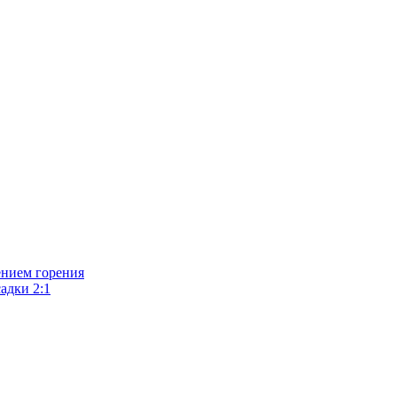
ением горения
адки 2:1