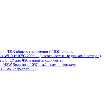
ерия ТКR общего назначения t=105С 2000 ч.
рия WLR t=105С 2000 ч. (высокочастотные для компьютеров)
и LU, LY для ЖК и плазмы (длинные)
рия HSW Snap-on t=105С с жёсткими выводами
ия LSW Snap-on t=85С