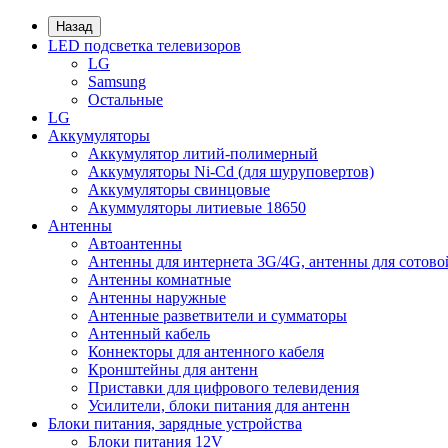
Назад
LED подсветка телевизоров
LG
Samsung
Остальные
LG
Аккумуляторы
Аккумулятор литий-полимерный
Аккумуляторы Ni-Cd (для шуруповертов)
Аккумуляторы свинцовые
Акуммуляторы литиевые 18650
Антенны
Автоантенны
Антенны для интернета 3G/4G, антенны для сотово
Антенны комнатные
Антенны наружные
Антенные разветвители и сумматоры
Антенный кабель
Коннекторы для антенного кабеля
Кронштейны для антенн
Приставки для цифрового телевидения
Усилители, блоки питания для антенн
Блоки питания, зарядные устройства
Блоки питания 12V