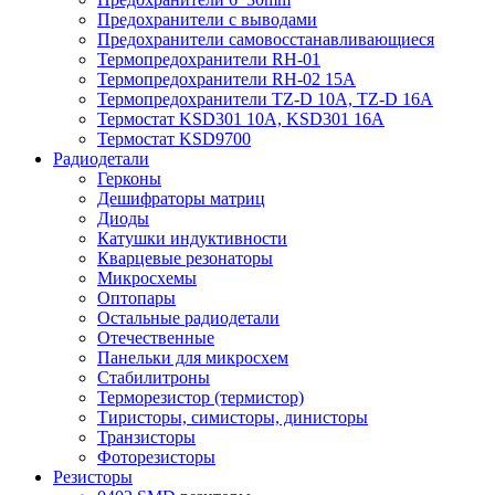
Предохранители с выводами
Предохранители самовосстанавливающиеся
Термопредохранители RH-01
Термопредохранители RH-02 15A
Термопредохранители TZ-D 10A, TZ-D 16A
Термостат KSD301 10A, KSD301 16A
Термостат KSD9700
Радиодетали
Герконы
Дешифраторы матриц
Диоды
Катушки индуктивности
Кварцевые резонаторы
Микросхемы
Оптопары
Остальные радиодетали
Отечественные
Панельки для микросхем
Стабилитроны
Терморезистор (термистор)
Тиристоры, симисторы, динисторы
Транзисторы
Фоторезисторы
Резисторы