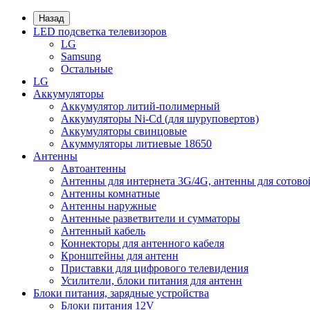
Назад
LED подсветка телевизоров
LG
Samsung
Остальные
LG
Аккумуляторы
Аккумулятор литий-полимерный
Аккумуляторы Ni-Cd (для шуруповертов)
Аккумуляторы свинцовые
Акуммуляторы литиевые 18650
Антенны
Автоантенны
Антенны для интернета 3G/4G, антенны для сотово
Антенны комнатные
Антенны наружные
Антенные разветвители и сумматоры
Антенный кабель
Коннекторы для антенного кабеля
Кронштейны для антенн
Приставки для цифрового телевидения
Усилители, блоки питания для антенн
Блоки питания, зарядные устройства
Блоки питания 12V