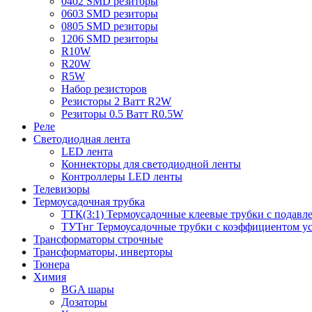
0402 SMD резиторы
0603 SMD резиторы
0805 SMD резиторы
1206 SMD резиторы
R10W
R20W
R5W
Набор резисторов
Резисторы 2 Ватт R2W
Резиторы 0.5 Ватт R0.5W
Реле
Светодиодная лента
LED лента
Коннекторы для светодиодной ленты
Контроллеры LED ленты
Телевизоры
Термоусадочная трубка
ТТК(3:1) Термоусадочные клеевые трубки с подавл
ТУТнг Термоусадочные трубки с коэффициентом ус
Трансформаторы строчные
Трансформаторы, инверторы
Тюнера
Химия
BGA шары
Дозаторы