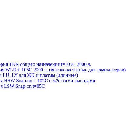
ерия ТКR общего назначения t=105С 2000 ч.
рия WLR t=105С 2000 ч. (высокочастотные для компьютеров)
и LU, LY для ЖК и плазмы (длинные)
рия HSW Snap-on t=105С с жёсткими выводами
ия LSW Snap-on t=85С