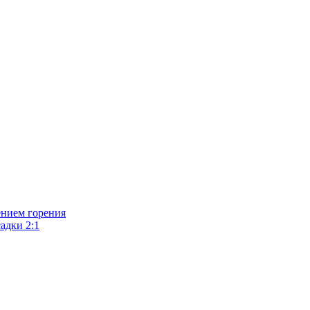
ением горения
адки 2:1