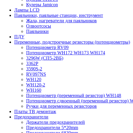
Кулеры Jamicon
Лампы LCD
Паяльники, паяльные станции, инструмент
Жала, нагреватели для паяльников
Олвоотсосы
Паяльники
ПДУ
Переменные, подстроечные резисторы (потенциометры)
Потенциометр RV09
Потенциометр WH172 WH173 WH174
3296W (СП5-2ВБ)
3362P
3590S-2
RV097NS
WH120
WH120-2
WH160
Потенциометр (переменный резистор) WH148
Потенциометр сдвоенный (переменный резистор) 
Ручки для переменных резисторов
Платы ТВ демонтаж
Предохранители
Держатели предохранителей
Предохранители 5*20mm
Предохранители 6*30mm