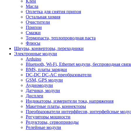
Клеи
Масла
Оплетка для снятия припоя
Остальная химия
Очистители
Припои
Смазки
Термопаста, теплопроводная паста
Флюсы
Шнуры, конверторы, переходники
Электронные модули
Arduino
Bluetooth, Wi-Fi, Ethernet модули, беспроводная связ
BMS, платы зарядки
DC-DC DC-AC преобразователи
GSM, GPS модули
Аудиомодули
Датчики, модули
Дисплеи
Индикаторы, измерители тока, напряжения
Макетные платы, коннекторы
Преобразователи интерфйесов, интерфейсные моду
Регуляторы мощности
Редукторы, сервоприводы
Релейные модули