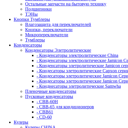
Остальные запчасти на бытовую технику
Подшипники
ТЭНы
Кнопки Тумблеры
Влагозащита для переключателей
Кнопки, переключатели
Микропереключатели
Тумблеры
Конденсаторы
Конденсаторы Элетролитические
- Конденсаторы электролитические China
- Конденсаторы электролитические Jamicon С
- Конденсаторы элетролитические Jamicon се
- Кондесаторы элетролитические Capxon сери
- Кондесаторы элетролитические Jamicon Се
- Кондесаторы элетролитические Jamicon Сер
- Конднесаторы элетролитические Samwha
Пленочные конденсаторы
Пусковые конденсаторы
- CBB-60H
- CBB-65 для кондиционеров
- CBB61
- CD-60
Кулеры
Кулеры CHINA