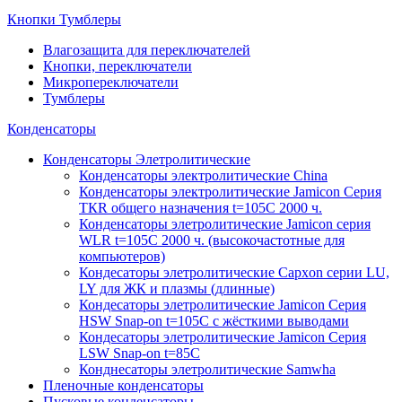
Кнопки Тумблеры
Влагозащита для переключателей
Кнопки, переключатели
Микропереключатели
Тумблеры
Конденсаторы
Конденсаторы Элетролитические
Конденсаторы электролитические China
Конденсаторы электролитические Jamicon Серия
ТКR общего назначения t=105С 2000 ч.
Конденсаторы элетролитические Jamicon серия
WLR t=105С 2000 ч. (высокочастотные для
компьютеров)
Кондесаторы элетролитические Capxon серии LU,
LY для ЖК и плазмы (длинные)
Кондесаторы элетролитические Jamicon Серия
HSW Snap-on t=105С с жёсткими выводами
Кондесаторы элетролитические Jamicon Серия
LSW Snap-on t=85С
Конднесаторы элетролитические Samwha
Пленочные конденсаторы
Пусковые конденсаторы