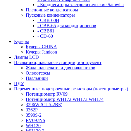
- Конднесаторы элетролитические Samwha
Пленочные конденсаторы
Пусковые конденсаторы
- CBB-60H
- CBB-65 для кондиционеров
- CBB61
- CD-60
Кулеры
Кулеры CHINA
Кулеры Jamicon
Лампы LCD
Паяльники, паяльные станции, инструмент
Жала, нагреватели для паяльников
Олвоотсосы
Паяльники
ПДУ
Переменные, подстроечные резисторы (потенциометры)
Потенциометр RV09
Потенциометр WH172 WH173 WH174
3296W (СП5-2ВБ)
3362P
3590S-2
RV097NS
WH120
WH120-2