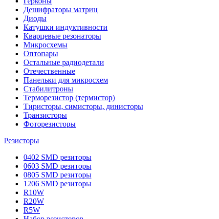
Герконы
Дешифраторы матриц
Диоды
Катушки индуктивности
Кварцевые резонаторы
Микросхемы
Оптопары
Остальные радиодетали
Отечественные
Панельки для микросхем
Стабилитроны
Терморезистор (термистор)
Тиристоры, симисторы, динисторы
Транзисторы
Фоторезисторы
Резисторы
0402 SMD резиторы
0603 SMD резиторы
0805 SMD резиторы
1206 SMD резиторы
R10W
R20W
R5W
Набор резисторов