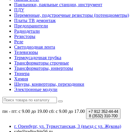
Паяльники, паяльные станции, инструмент
ПДУ
Переменные, подстроечные резисторы (потенциометры)
Платы ТВ демонтаж
Предохранители
Радиодетали
Резисторы
Реле
Светодиодная лента
Телевизоры
Термоусадочная трубка
Трансформаторы строчные
Трансформаторы, инверторы
Тюнера
Химия
Шнуры, конверторы, переходники
Электронные модули
пн - пт: с 9.00 до 19.00
сб: c 9.00 до 17.00
+7 912
352-44-44
8 (3532)
310-700
г. Оренбург, ул. Туркестанская, 3 (въезд с ул. Жукова)
sale@radiochip56.ru