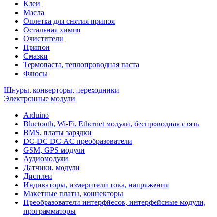
Клеи
Масла
Оплетка для снятия припоя
Остальная химия
Очистители
Припои
Смазки
Термопаста, теплопроводная паста
Флюсы
Шнуры, конверторы, переходники
Электронные модули
Arduino
Bluetooth, Wi-Fi, Ethernet модули, беспроводная связь
BMS, платы зарядки
DC-DC DC-AC преобразователи
GSM, GPS модули
Аудиомодули
Датчики, модули
Дисплеи
Индикаторы, измерители тока, напряжения
Макетные платы, коннекторы
Преобразователи интерфйесов, интерфейсные модули,
программаторы