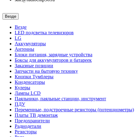
Везде
Везде
LED подсветка телевизоров
LG
Аккумуляторы
Антенны
Блоки питания, зарядные устройства
Боксы для аккумуляторов и батареек
Заказные позиции
Запчасти на бытовую технику
Кнопки Тумблеры
Конденсаторы
Кулеры
Лампы LCD
Паяльники, паяльные станции, инструмент
ПДУ
Переменные, подстроечные резисторы (потенциометры)
Платы ТВ демонтаж
Предохранители
Радиодетали
Резисторы