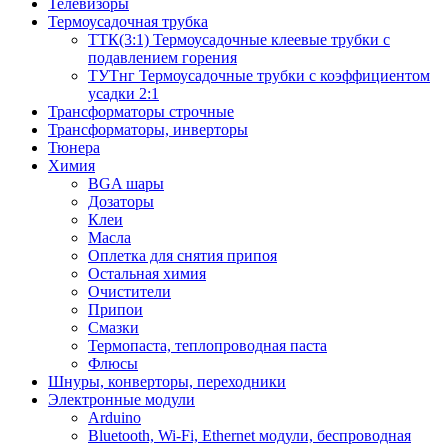
Телевизоры
Термоусадочная трубка
ТТК(3:1) Термоусадочные клеевые трубки с
подавлением горения
ТУТнг Термоусадочные трубки с коэффициентом
усадки 2:1
Трансформаторы строчные
Трансформаторы, инверторы
Тюнера
Химия
BGA шары
Дозаторы
Клеи
Масла
Оплетка для снятия припоя
Остальная химия
Очистители
Припои
Смазки
Термопаста, теплопроводная паста
Флюсы
Шнуры, конверторы, переходники
Электронные модули
Arduino
Bluetooth, Wi-Fi, Ethernet модули, беспроводная