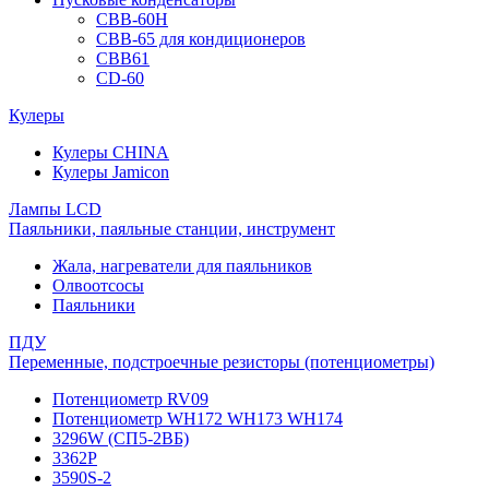
CBB-60H
CBB-65 для кондиционеров
CBB61
CD-60
Кулеры
Кулеры CHINA
Кулеры Jamicon
Лампы LCD
Паяльники, паяльные станции, инструмент
Жала, нагреватели для паяльников
Олвоотсосы
Паяльники
ПДУ
Переменные, подстроечные резисторы (потенциометры)
Потенциометр RV09
Потенциометр WH172 WH173 WH174
3296W (СП5-2ВБ)
3362P
3590S-2