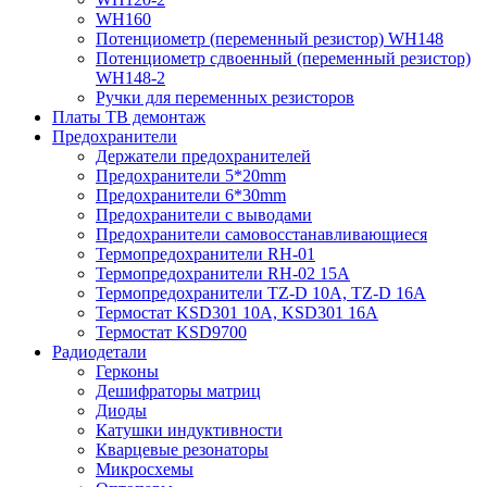
WH160
Потенциометр (переменный резистор) WH148
Потенциометр сдвоенный (переменный резистор)
WH148-2
Ручки для переменных резисторов
Платы ТВ демонтаж
Предохранители
Держатели предохранителей
Предохранители 5*20mm
Предохранители 6*30mm
Предохранители с выводами
Предохранители самовосстанавливающиеся
Термопредохранители RH-01
Термопредохранители RH-02 15A
Термопредохранители TZ-D 10A, TZ-D 16A
Термостат KSD301 10A, KSD301 16A
Термостат KSD9700
Радиодетали
Герконы
Дешифраторы матриц
Диоды
Катушки индуктивности
Кварцевые резонаторы
Микросхемы