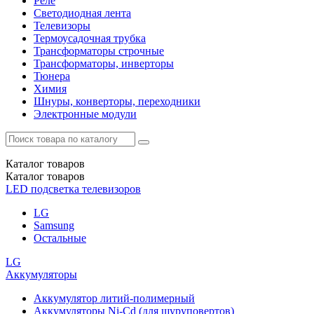
Реле
Светодиодная лента
Телевизоры
Термоусадочная трубка
Трансформаторы строчные
Трансформаторы, инверторы
Тюнера
Химия
Шнуры, конверторы, переходники
Электронные модули
Каталог
товаров
Каталог
товаров
LED подсветка телевизоров
LG
Samsung
Остальные
LG
Аккумуляторы
Аккумулятор литий-полимерный
Аккумуляторы Ni-Cd (для шуруповертов)