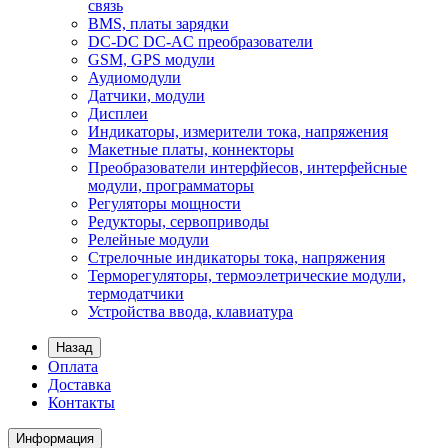
связь
BMS, платы зарядки
DC-DC DC-AC преобразователи
GSM, GPS модули
Аудиомодули
Датчики, модули
Дисплеи
Индикаторы, измерители тока, напряжения
Макетные платы, коннекторы
Преобразователи интерфйесов, интерфейсные
модули, программаторы
Регуляторы мощности
Редукторы, сервоприводы
Релейные модули
Стрелочные индикаторы тока, напряжения
Терморегуляторы, термоэлетрические модули,
термодатчики
Устройства ввода, клавиатура
Назад
Оплата
Доставка
Контакты
Информация