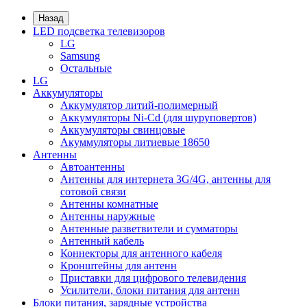
Назад
LED подсветка телевизоров
LG
Samsung
Остальные
LG
Аккумуляторы
Аккумулятор литий-полимерный
Аккумуляторы Ni-Cd (для шуруповертов)
Аккумуляторы свинцовые
Акуммуляторы литиевые 18650
Антенны
Автоантенны
Антенны для интернета 3G/4G, антенны для
сотовой связи
Антенны комнатные
Антенны наружные
Антенные разветвители и сумматоры
Антенный кабель
Коннекторы для антенного кабеля
Кронштейны для антенн
Приставки для цифрового телевидения
Усилители, блоки питания для антенн
Блоки питания, зарядные устройства