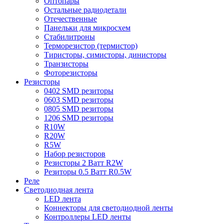
Оптопары
Остальные радиодетали
Отечественные
Панельки для микросхем
Стабилитроны
Терморезистор (термистор)
Тиристоры, симисторы, динисторы
Транзисторы
Фоторезисторы
Резисторы
0402 SMD резиторы
0603 SMD резиторы
0805 SMD резиторы
1206 SMD резиторы
R10W
R20W
R5W
Набор резисторов
Резисторы 2 Ватт R2W
Резиторы 0.5 Ватт R0.5W
Реле
Светодиодная лента
LED лента
Коннекторы для светодиодной ленты
Контроллеры LED ленты