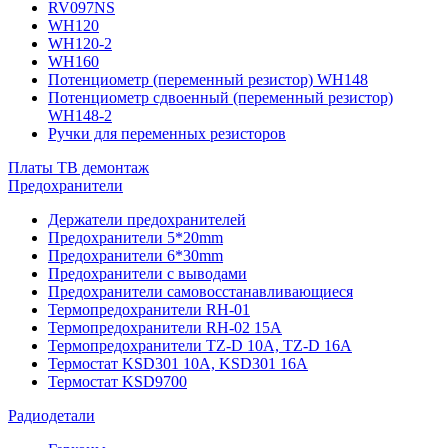
RV097NS
WH120
WH120-2
WH160
Потенциометр (переменный резистор) WH148
Потенциометр сдвоенный (переменный резистор)
WH148-2
Ручки для переменных резисторов
Платы ТВ демонтаж
Предохранители
Держатели предохранителей
Предохранители 5*20mm
Предохранители 6*30mm
Предохранители с выводами
Предохранители самовосстанавливающиеся
Термопредохранители RH-01
Термопредохранители RH-02 15A
Термопредохранители TZ-D 10A, TZ-D 16A
Термостат KSD301 10A, KSD301 16A
Термостат KSD9700
Радиодетали