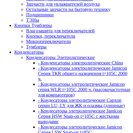
Запчасти для увлажнителей воздуха
Остальные запчасти на бытовую технику
Подшипники
ТЭНы
Кнопки Тумблеры
Влагозащита для переключателей
Кнопки, переключатели
Микропереключатели
Тумблеры
Конденсаторы
Конденсаторы Элетролитические
- Конденсаторы электролитические China
- Конденсаторы электролитические Jamicon
Серия ТКR общего назначения t=105С 2000
ч.
- Конденсаторы элетролитические Jamicon
серия WLR t=105С 2000 ч. (высокочастотные
для компьютеров)
- Кондесаторы элетролитические Capxon
серии LU, LY для ЖК и плазмы (длинные)
- Кондесаторы элетролитические Jamicon
Серия HSW Snap-on t=105С с жёсткими
выводами
- Кондесаторы элетролитические Jamicon
Серия LSW Snap-on t=85С