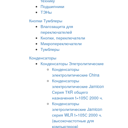
технику
Подшипники
ТЭНы
Кнопки Тумблеры
Влагозащита для
переключателей
Кнопки, переключатели
Микропереключатели
Тумблеры
Конденсаторы
Конденсаторы Элетролитические
Конденсаторы
электролитические China
Конденсаторы
электролитические Jamicon
Серия ТКR общего
назначения t=105С 2000 ч.
Конденсаторы
элетролитические Jamicon
серия WLR t=105С 2000 ч.
(высокочастотные для
компьютеров)