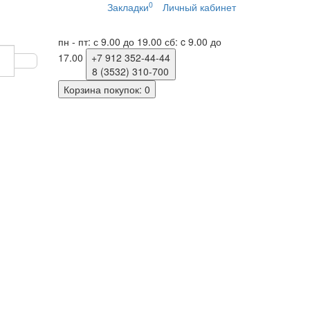
0
Закладки
Личный кабинет
пн - пт: с 9.00 до 19.00
сб: c 9.00 до
17.00
+7 912
352-44-44
8 (3532)
310-700
Корзина
покупок
: 0