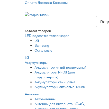
Оплата
Доставка
Контакты
Вез
Каталог
товаров
LED подсветка телевизоров
LG
Samsung
Остальные
LG
Аккумуляторы
Аккумулятор литий-полимерный
Аккумуляторы Ni-Cd (для
шуруповертов)
Аккумуляторы свинцовые
Акуммуляторы литиевые 18650
Антенны
Автоантенны
Антенны для интернета 3G/4G,
антенны для сотовой связи