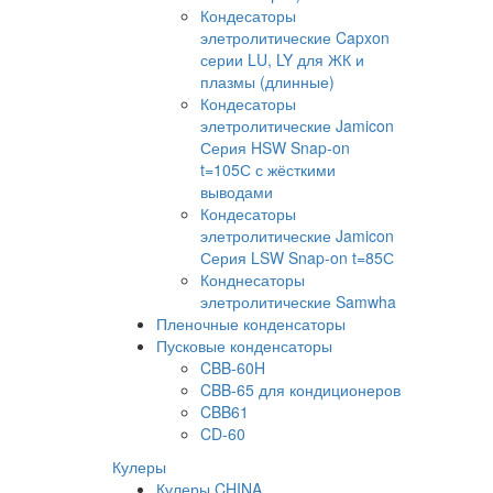
Кондесаторы
элетролитические Capxon
серии LU, LY для ЖК и
плазмы (длинные)
Кондесаторы
элетролитические Jamicon
Серия HSW Snap-on
t=105С с жёсткими
выводами
Кондесаторы
элетролитические Jamicon
Серия LSW Snap-on t=85С
Конднесаторы
элетролитические Samwha
Пленочные конденсаторы
Пусковые конденсаторы
CBB-60H
CBB-65 для кондиционеров
CBB61
CD-60
Кулеры
Кулеры CHINA