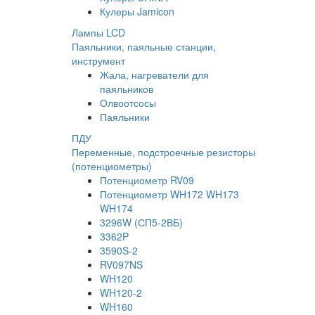
Кулеры Jamicon
Лампы LCD
Паяльники, паяльные станции,
инструмент
Жала, нагреватели для
паяльников
Олвоотсосы
Паяльники
ПДУ
Переменные, подстроечные резисторы
(потенциометры)
Потенциометр RV09
Потенциометр WH172 WH173
WH174
3296W (СП5-2ВБ)
3362P
3590S-2
RV097NS
WH120
WH120-2
WH160