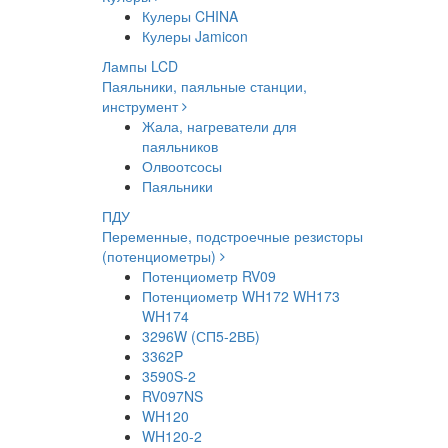
Кулеры CHINA
Кулеры Jamicon
Лампы LCD
Паяльники, паяльные станции,
инструмент
Жала, нагреватели для
паяльников
Олвоотсосы
Паяльники
ПДУ
Переменные, подстроечные резисторы
(потенциометры)
Потенциометр RV09
Потенциометр WH172 WH173
WH174
3296W (СП5-2ВБ)
3362P
3590S-2
RV097NS
WH120
WH120-2