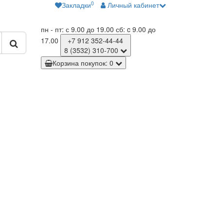
0
Закладки
Личный кабинет
пн - пт: с 9.00 до 19.00
сб: c 9.00 до
17.00
+7 912
352-44-44
8 (3532)
310-700
Корзина
покупок
: 0