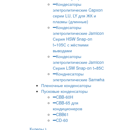
Кондесаторы
элетролитические Capxon
серии LU, LY для ЖК и
плазмы (длинные)
Кондесаторы
элетролитические Jamicon
Серия HSW Snap-on
t=105С с жёсткими
выводами
Кондесаторы
элетролитические Jamicon
Серия LSW Snap-on t=85С
Конднесаторы
элетролитические Samwha
Пленочные конденсаторы
Пусковые конденсаторы
CBB-60H
CBB-65 для
кондиционеров
CBB61
CD-60
Кулеры