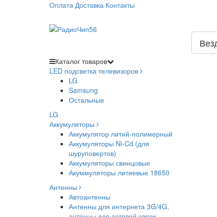
Оплата
Доставка
Контакты
Вез
Каталог
товаров
LED подсветка телевизоров
LG
Samsung
Остальные
LG
Аккумуляторы
Аккумулятор литий-полимерный
Аккумуляторы Ni-Cd (для
шуруповертов)
Аккумуляторы свинцовые
Акуммуляторы литиевые 18650
Антенны
Автоантенны
Антенны для интернета 3G/4G,
антенны для сотовой связи