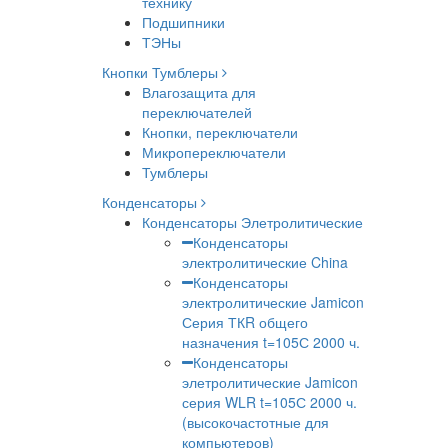
технику
Подшипники
ТЭНы
Кнопки Тумблеры
Влагозащита для
переключателей
Кнопки, переключатели
Микропереключатели
Тумблеры
Конденсаторы
Конденсаторы Элетролитические
Конденсаторы
электролитические China
Конденсаторы
электролитические Jamicon
Серия ТКR общего
назначения t=105С 2000 ч.
Конденсаторы
элетролитические Jamicon
серия WLR t=105С 2000 ч.
(высокочастотные для
компьютеров)