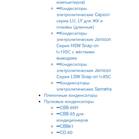
компьютеров)
Кондесаторы
элетролитические Capxon
серии LU, LY для ЖК и
плазмы (длинные)
Кондесаторы
элетролитические Jamicon
Серия HSW Snap-on
t=105С с жёсткими
выводами
Кондесаторы
элетролитические Jamicon
Серия LSW Snap-on t=85С
Конднесаторы
элетролитические Samwha
Пленочные конденсаторы
Пусковые конденсаторы
CBB-60H
CBB-65 для
кондиционеров
CBB61
CD-60