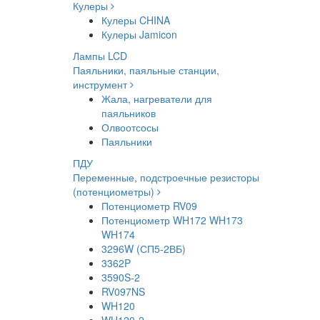
Кулеры
Кулеры CHINA
Кулеры Jamicon
Лампы LCD
Паяльники, паяльные станции,
инструмент
Жала, нагреватели для
паяльников
Олвоотсосы
Паяльники
ПДУ
Переменные, подстроечные резисторы
(потенциометры)
Потенциометр RV09
Потенциометр WH172 WH173
WH174
3296W (СП5-2ВБ)
3362P
3590S-2
RV097NS
WH120