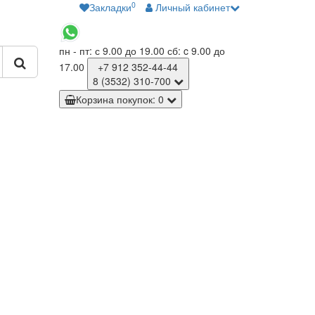
0
Закладки
Личный кабинет
пн - пт: с 9.00 до 19.00
сб: c 9.00 до
17.00
+7 912
352-44-44
8 (3532)
310-700
Корзина
покупок
: 0