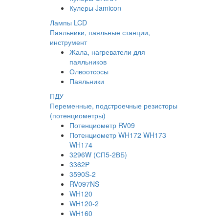
Кулеры Jamicon
Лампы LCD
Паяльники, паяльные станции,
инструмент
Жала, нагреватели для
паяльников
Олвоотсосы
Паяльники
ПДУ
Переменные, подстроечные резисторы
(потенциометры)
Потенциометр RV09
Потенциометр WH172 WH173
WH174
3296W (СП5-2ВБ)
3362P
3590S-2
RV097NS
WH120
WH120-2
WH160