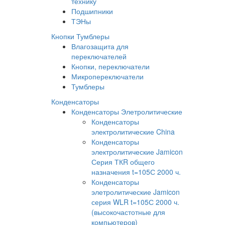
технику
Подшипники
ТЭНы
Кнопки Тумблеры
Влагозащита для
переключателей
Кнопки, переключатели
Микропереключатели
Тумблеры
Конденсаторы
Конденсаторы Элетролитические
Конденсаторы
электролитические China
Конденсаторы
электролитические Jamicon
Серия ТКR общего
назначения t=105С 2000 ч.
Конденсаторы
элетролитические Jamicon
серия WLR t=105С 2000 ч.
(высокочастотные для
компьютеров)