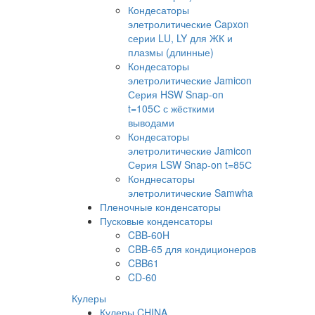
Кондесаторы
элетролитические Capxon
серии LU, LY для ЖК и
плазмы (длинные)
Кондесаторы
элетролитические Jamicon
Серия HSW Snap-on
t=105С с жёсткими
выводами
Кондесаторы
элетролитические Jamicon
Серия LSW Snap-on t=85С
Конднесаторы
элетролитические Samwha
Пленочные конденсаторы
Пусковые конденсаторы
CBB-60H
CBB-65 для кондиционеров
CBB61
CD-60
Кулеры
Кулеры CHINA