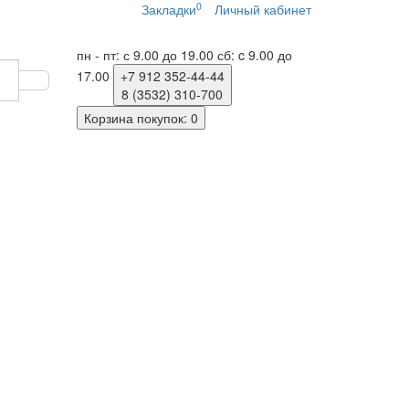
0
Закладки
Личный кабинет
пн - пт: с 9.00 до 19.00
сб: c 9.00 до
17.00
+7 912
352-44-44
8 (3532)
310-700
Корзина
покупок
: 0