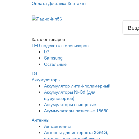
Оплата
Доставка
Контакты
Вез
Каталог
товаров
LED подсветка телевизоров
LG
Samsung
Остальные
LG
Аккумуляторы
Аккумулятор литий-полимерный
Аккумуляторы Ni-Cd (для
шуруповертов)
Аккумуляторы свинцовые
Акуммуляторы литиевые 18650
Антенны
Автоантенны
Антенны для интернета 3G/4G,
антенны для сотовой связи